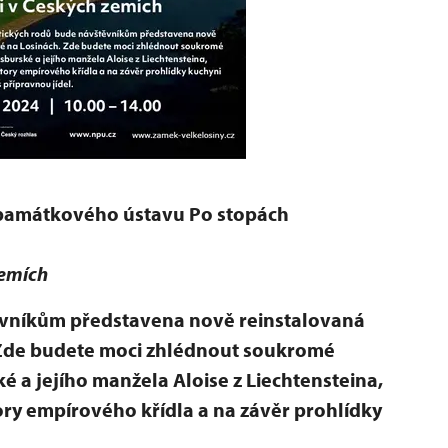
 památkového ústavu Po stopách
emích
ěvníkům představena nově reinstalovaná
. Zde budete moci zhlédnout soukromé
 a jejího manžela Aloise z Liechtensteina,
ry empírového křídla a na závěr prohlídky