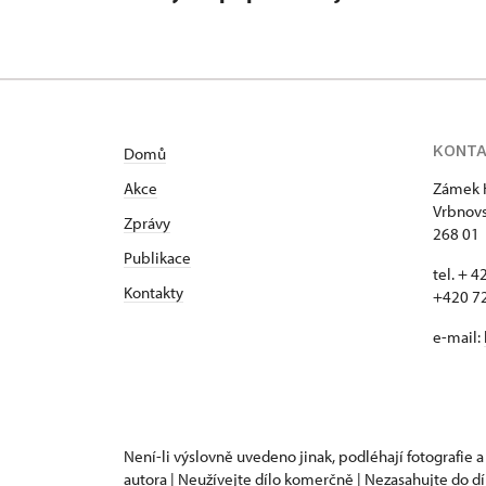
KONT
Domů
Akce
Zámek 
Vrbnovs
Zprávy
268 01
Publikace
tel. + 
Kontakty
+420 7
e-mail:
Není-li výslovně uvedeno jinak, podléhají fotografie a
autora | Neužívejte dílo komerčně | Nezasahujte do dí