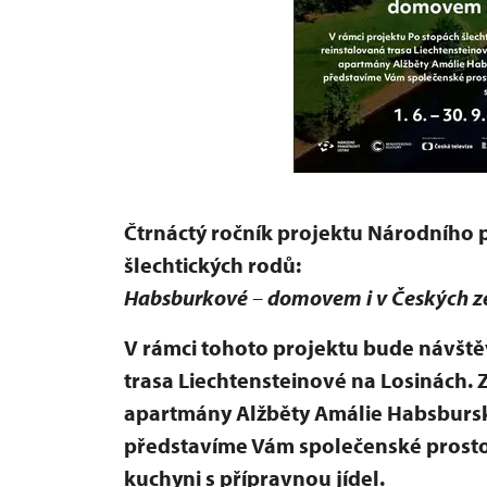
Čtrnáctý ročník projektu Národního
šlechtických rodů:
Habsburkové
–
domovem i v Českých z
V rámci tohoto projektu bude návšt
trasa Liechtensteinové na Losinách
apartmány Alžběty Amálie Habsburské
představíme Vám společenské prosto
kuchyni s přípravnou jídel.