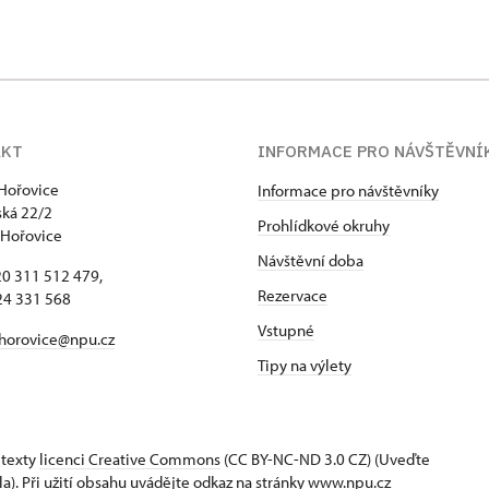
AKT
INFORMACE PRO NÁVŠTĚVNÍ
Hořovice
Informace pro návštěvníky
ká 22/2
Prohlídkové okruhy
 Hořovice
Návštěvní doba
420 311 512 479,
Rezervace
24 331 568
Vstupné
horovice@npu.cz
Tipy na výlety
 texty
licenci Creative Commons
(CC BY-NC-ND 3.0 CZ) (Uveďte
la). Při užití obsahu uvádějte odkaz na stránky www.npu.cz