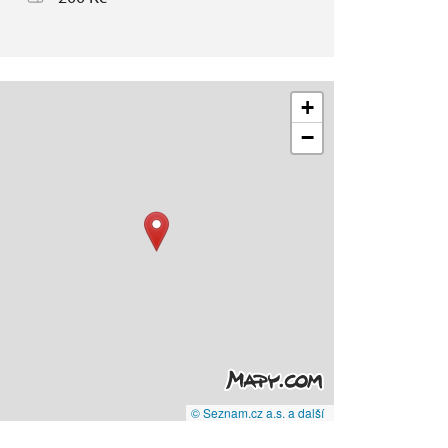
+
−
© Seznam.cz a.s. a další