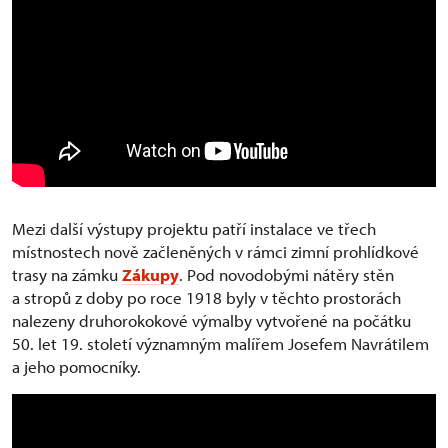
Mezi další výstupy projektu patří instalace ve třech
místnostech nově začleněných v rámci zimní prohlídkové
trasy na zámku
Zákupy
. Pod novodobými nátěry stěn
a stropů z doby po roce 1918 byly v těchto prostorách
nalezeny druhorokokové výmalby vytvořené na počátku
50. let 19. století významným malířem Josefem Navrátilem
a jeho pomocníky.