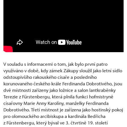
V souladu s informacemi o tom, jak bylo první patro
využíváno v době, kdy zámek Zákupy sloužil jako letní sídlo
odstoupivšího rakouského císaře a posledního
korunovaného českého krále Ferdinanda Dobrotivého, jsou
dvě místnosti zařízeny jako ložnice a salon lantkraběnky
Terezie z Fürstenbergu, která plnila funkci hofmistryně
císařovny Marie Anny Karolíny, manželky Ferdinanda
Dobrotivého. Třetí místnost je zařízena jako hostinský pokoj
pro olomouckého arcibiskupa a kardinála Bedřicha
z Fürstenbergu, který býval ve 3. čtvrtině 19. století