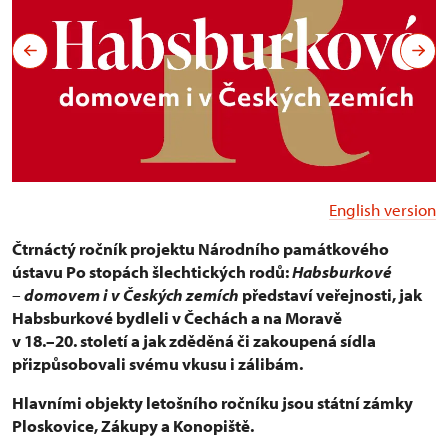
English version
Čtrnáctý ročník projektu Národního památkového
ústavu Po stopách šlechtických rodů:
Habsburkové
–
domovem i v Českých zemích
představí veřejnosti, jak
Habsburkové bydleli v Čechách a na Moravě
v 18.–20. století a jak zděděná či zakoupená sídla
přizpůsobovali svému vkusu i zálibám.
Hlavními objekty letošního ročníku jsou státní zámky
Ploskovice, Zákupy a Konopiště.