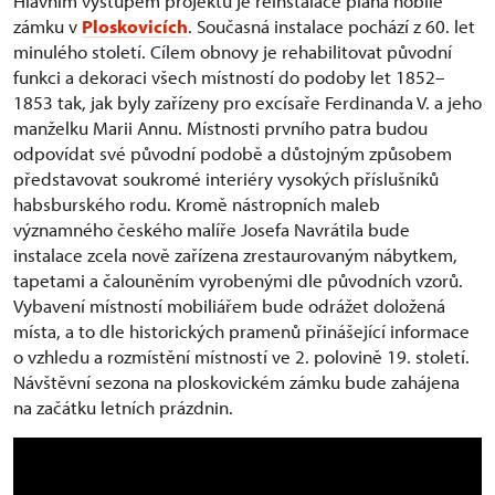
Hlavním výstupem projektu je reinstalace piana nobile
zámku v
Ploskovicích
. Současná instalace pochází z 60. let
minulého století. Cílem obnovy je rehabilitovat původní
funkci a dekoraci všech místností do podoby let 1852–
1853 tak, jak byly zařízeny pro excísaře Ferdinanda V. a jeho
manželku Marii Annu. Místnosti prvního patra budou
odpovídat své původní podobě a důstojným způsobem
představovat soukromé interiéry vysokých příslušníků
habsburského rodu. Kromě nástropních maleb
významného českého malíře Josefa Navrátila bude
instalace zcela nově zařízena zrestaurovaným nábytkem,
tapetami a čalouněním vyrobenými dle původních vzorů.
Vybavení místností mobiliářem bude odrážet doložená
místa, a to dle historických pramenů přinášející informace
o vzhledu a rozmístění místností ve 2. polovině 19. století.
Návštěvní sezona na ploskovickém zámku bude zahájena
na začátku letních prázdnin.