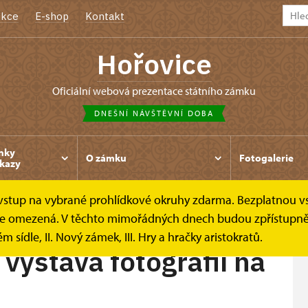
kce
E-shop
Kontakt
Hořovice
oficiální webová prezentace státního zámku
DNEŠNÍ NÁVŠTĚVNÍ DOBA
nky
O zámku
Fotogalerie
kazy
e vstup na vybrané prohlídkové okruhy zdarma. Bezplatnou v
 fotografií...
ek je omezená. V těchto mimořádných dnech budou zpřístupně
m sídle, II. Nový zámek, III. Hry a hračky aristokratů.
ýstava fotografií na