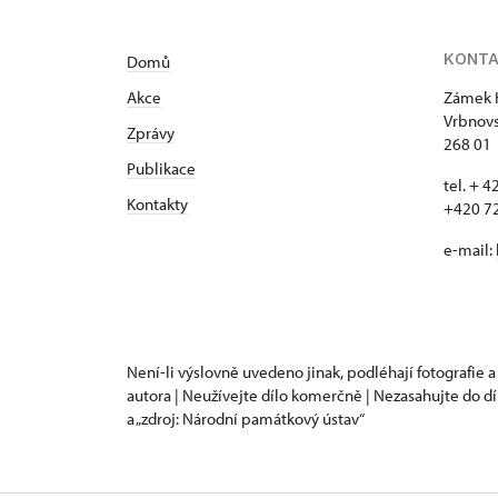
KONT
Domů
Akce
Zámek 
Vrbnovs
Zprávy
268 01
Publikace
tel. + 
Kontakty
+420 7
e-mail:
Není-li výslovně uvedeno jinak, podléhají fotografie a
autora | Neužívejte dílo komerčně | Nezasahujte do dí
a „zdroj: Národní památkový ústav“