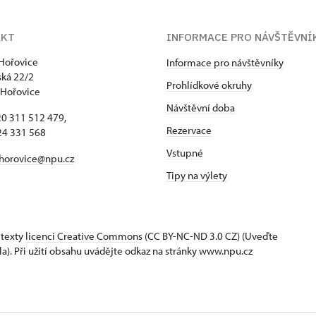
AKT
INFORMACE PRO NÁVŠTĚVNÍ
Hořovice
Informace pro návštěvníky
ká 22/2
Prohlídkové okruhy
 Hořovice
Návštěvní doba
420 311 512 479,
Rezervace
24 331 568
Vstupné
horovice@npu.cz
Tipy na výlety
 texty
licenci Creative Commons
(CC BY-NC-ND 3.0 CZ) (Uveďte
la). Při užití obsahu uvádějte odkaz na stránky www.npu.cz