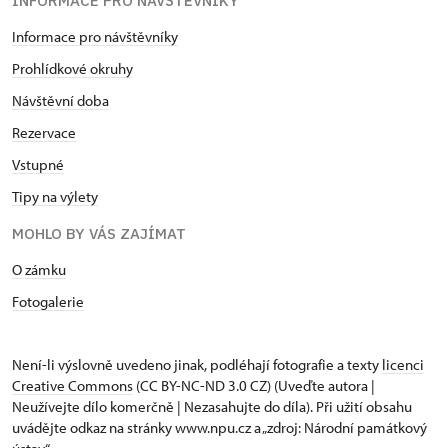
INFORMACE PRO NÁVŠTĚVNÍKY
Informace pro návštěvníky
Prohlídkové okruhy
Návštěvní doba
Rezervace
Vstupné
Tipy na výlety
MOHLO BY VÁS ZAJÍMAT
O zámku
Fotogalerie
Není-li výslovně uvedeno jinak, podléhají fotografie a texty
licenci
Creative Commons
(CC BY-NC-ND 3.0 CZ) (Uveďte autora |
Neužívejte dílo komerčně | Nezasahujte do díla). Při užití obsahu
uvádějte odkaz na stránky www.npu.cz a „zdroj: Národní památkový